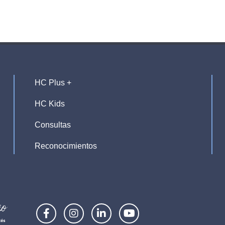
HC Plus +
HC Kids
Consultas
Reconocimientos
F
I
L
Y
a
n
i
o