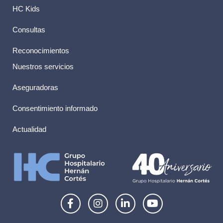
HC Kids
Consultas
Reconocimientos
Nuestros servicios
Aseguradoras
Consentimiento informado
Actualidad
F
I
L
Y
a
n
i
o
c
s
n
u