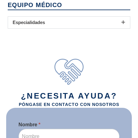
EQUIPO MÉDICO
Especialidades
¿NECESITA AYUDA?
PÓNGASE EN CONTACTO CON NOSOTROS
Contacto
Nombre
*
Si
eres
humano,