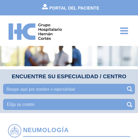
Ir
PORTAL DEL PACIENTE
al
contenido
Main
Menu
ENCUENTRE SU ESPECIALIDAD / CENTRO
NEUMOLOGÍA