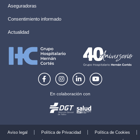
Aseguradoras
Consentimiento informado
Actualidad
F
I
L
Y
a
n
i
o
c
s
n
u
e
t
k
t
En colaboración con
b
a
e
u
o
g
d
b
o
r
i
e
k
a
n
-
m
-
f
i
Aviso legal
Política de Privacidad
Política de Cookies
n