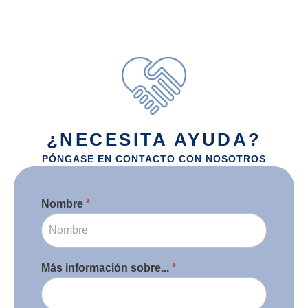
¿NECESITA AYUDA?
PÓNGASE EN CONTACTO CON NOSOTROS
Contacto
Nombre
*
Si
eres
humano,
deja
este
Más información sobre...
*
campo
en
blanco.