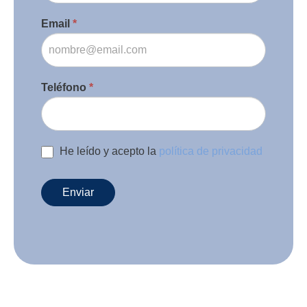
Email
*
Teléfono
*
He leído y acepto la
política de privacidad
Enviar