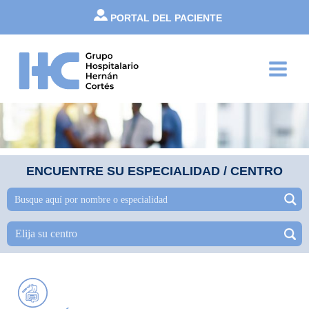
Ir
PORTAL DEL PACIENTE
al
contenido
Main
Menu
ENCUENTRE SU ESPECIALIDAD / CENTRO