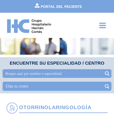
Ir
PORTAL DEL PACIENTE
al
contenido
Main
Menu
ENCUENTRE SU ESPECIALIDAD / CENTRO
OTORRINOLARINGOLOGÍA