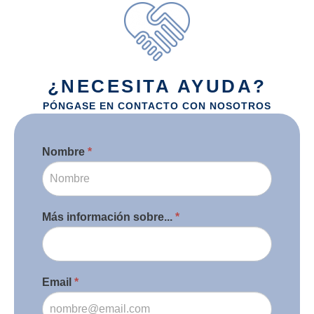
¿NECESITA AYUDA?
PÓNGASE EN CONTACTO CON NOSOTROS
Contacto
Nombre
*
Si
eres
humano,
deja
este
Más información sobre...
*
campo
en
blanco.
Email
*