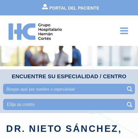
Ir
PORTAL DEL PACIENTE
al
contenido
Main
Menu
ENCUENTRE SU ESPECIALIDAD / CENTRO
DR. NIETO SÁNCHEZ,