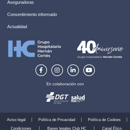
Aseguradoras
Consentimiento informado
Actualidad
F
I
L
Y
a
n
i
o
c
s
n
u
e
t
k
t
En colaboración con
b
a
e
u
o
g
d
b
o
r
i
e
k
a
n
-
m
-
f
i
Aviso legal
Política de Privacidad
Política de Cookies
n
Condiciones
Bases legales Club HC
Canal Ético