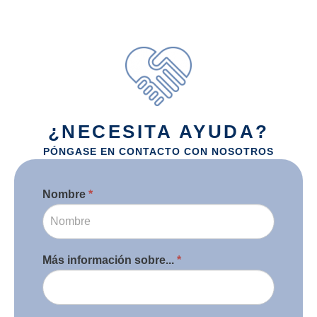
¿NECESITA AYUDA?
PÓNGASE EN CONTACTO CON NOSOTROS
Contacto
Nombre
*
Si
eres
humano,
deja
este
Más información sobre...
*
campo
en
blanco.