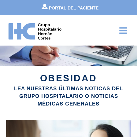
Ir
PORTAL DEL PACIENTE
al
contenido
Main
Menu
OBESIDAD
LEA NUESTRAS ÚLTIMAS NOTICAS DEL
GRUPO HOSPITALARIO O NOTICIAS
MÉDICAS GENERALES