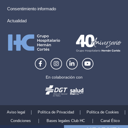
Consentimiento informado
Actualidad
F
I
L
Y
a
n
i
o
c
s
n
u
e
t
k
t
En colaboración con
b
a
e
u
o
g
d
b
o
r
i
e
k
a
n
-
m
-
f
i
Aviso legal
Política de Privacidad
Política de Cookies
n
Condiciones
Bases legales Club HC
Canal Ético