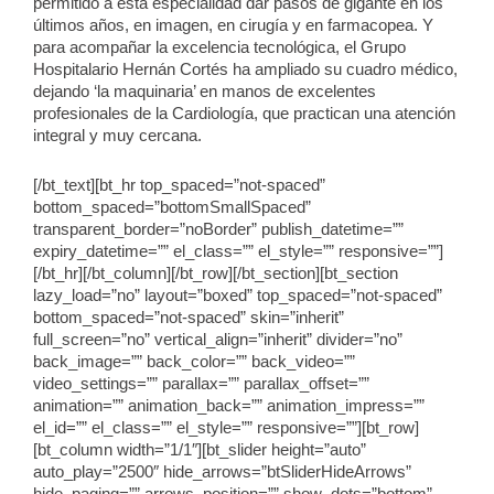
permitido a esta especialidad dar pasos de gigante en los
últimos años, en imagen, en cirugía y en farmacopea. Y
para acompañar la excelencia tecnológica, el Grupo
Hospitalario Hernán Cortés ha ampliado su cuadro médico,
dejando ‘la maquinaria’ en manos de excelentes
profesionales de la Cardiología, que practican una atención
integral y muy cercana.
[/bt_text][bt_hr top_spaced=”not-spaced”
bottom_spaced=”bottomSmallSpaced”
transparent_border=”noBorder” publish_datetime=””
expiry_datetime=”” el_class=”” el_style=”” responsive=””]
[/bt_hr][/bt_column][/bt_row][/bt_section][bt_section
lazy_load=”no” layout=”boxed” top_spaced=”not-spaced”
bottom_spaced=”not-spaced” skin=”inherit”
full_screen=”no” vertical_align=”inherit” divider=”no”
back_image=”” back_color=”” back_video=””
video_settings=”” parallax=”” parallax_offset=””
animation=”” animation_back=”” animation_impress=””
el_id=”” el_class=”” el_style=”” responsive=””][bt_row]
[bt_column width=”1/1″][bt_slider height=”auto”
auto_play=”2500″ hide_arrows=”btSliderHideArrows”