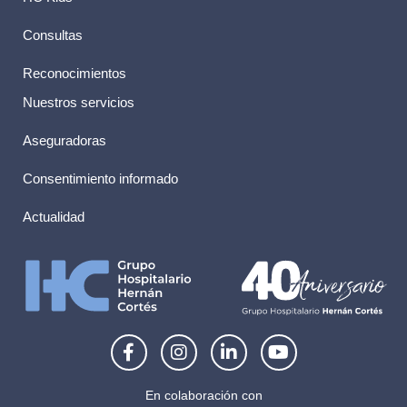
Consultas
Reconocimientos
Nuestros servicios
Aseguradoras
Consentimiento informado
Actualidad
F
I
L
Y
a
n
i
o
c
s
n
u
e
t
k
t
En colaboración con