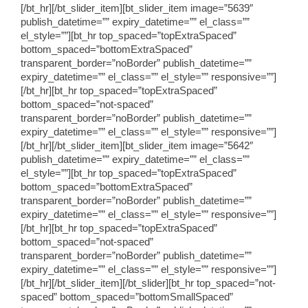
[/bt_hr][/bt_slider_item][bt_slider_item image=”5639″
publish_datetime=”” expiry_datetime=”” el_class=””
el_style=””][bt_hr top_spaced=”topExtraSpaced”
bottom_spaced=”bottomExtraSpaced”
transparent_border=”noBorder” publish_datetime=””
expiry_datetime=”” el_class=”” el_style=”” responsive=””]
[/bt_hr][bt_hr top_spaced=”topExtraSpaced”
bottom_spaced=”not-spaced”
transparent_border=”noBorder” publish_datetime=””
expiry_datetime=”” el_class=”” el_style=”” responsive=””]
[/bt_hr][/bt_slider_item][bt_slider_item image=”5642″
publish_datetime=”” expiry_datetime=”” el_class=””
el_style=””][bt_hr top_spaced=”topExtraSpaced”
bottom_spaced=”bottomExtraSpaced”
transparent_border=”noBorder” publish_datetime=””
expiry_datetime=”” el_class=”” el_style=”” responsive=””]
[/bt_hr][bt_hr top_spaced=”topExtraSpaced”
bottom_spaced=”not-spaced”
transparent_border=”noBorder” publish_datetime=””
expiry_datetime=”” el_class=”” el_style=”” responsive=””]
[/bt_hr][/bt_slider_item][/bt_slider][bt_hr top_spaced=”not-
spaced” bottom_spaced=”bottomSmallSpaced”