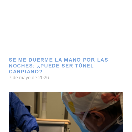
SE ME DUERME LA MANO POR LAS
NOCHES: ¿PUEDE SER TÚNEL
CARPIANO?
7 de mayo de 2026