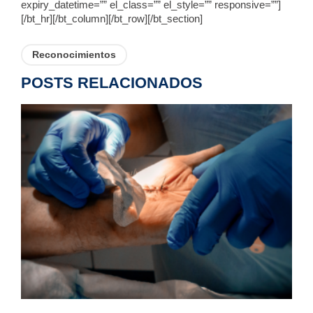
expiry_datetime=”” el_class=”” el_style=”” responsive=””]
[/bt_hr][/bt_column][/bt_row][/bt_section]
Reconocimientos
POSTS RELACIONADOS