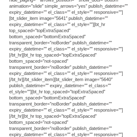
hide_paging=”” arrows_position=”” show_dots=”bottom”
animation=”slide” simple_arrows=”yes” publish_datetime=””
expiry_datetime=”” el_class=”” el_style=”” responsive=””]
[bt_slider_item image=”5641″ publish_datetime=””
expiry_datetime=”” el_class=”” el_style=””][bt_hr
top_spaced=”topExtraSpaced”
bottom_spaced=”bottomExtraSpaced”
transparent_border=”noBorder” publish_datetime=””
expiry_datetime=”” el_class=”” el_style=”” responsive=””]
[/bt_hr][bt_hr top_spaced=”topExtraSpaced”
bottom_spaced=”not-spaced”
transparent_border=”noBorder” publish_datetime=””
expiry_datetime=”” el_class=”” el_style=”” responsive=””]
[/bt_hr][/bt_slider_item][bt_slider_item image=”5640″
publish_datetime=”” expiry_datetime=”” el_class=””
el_style=””][bt_hr top_spaced=”topExtraSpaced”
bottom_spaced=”bottomExtraSpaced”
transparent_border=”noBorder” publish_datetime=””
expiry_datetime=”” el_class=”” el_style=”” responsive=””]
[/bt_hr][bt_hr top_spaced=”topExtraSpaced”
bottom_spaced=”not-spaced”
transparent_border=”noBorder” publish_datetime=””
expiry_datetime=”” el_class=”” el_style=”” responsive=””]