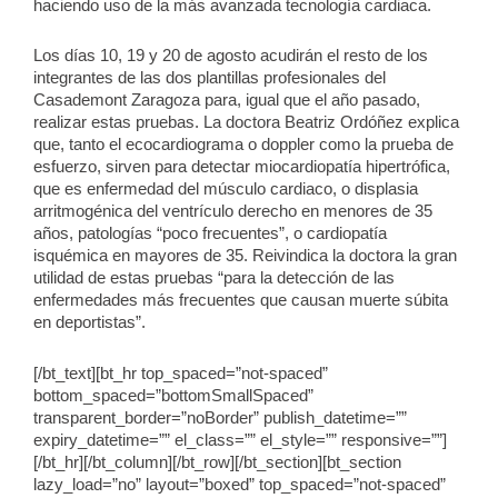
haciendo uso de la más avanzada tecnología cardiaca.
Los días 10, 19 y 20 de agosto acudirán el resto de los
integrantes de las dos plantillas profesionales del
Casademont Zaragoza para, igual que el año pasado,
realizar estas pruebas. La doctora Beatriz Ordóñez explica
que, tanto el ecocardiograma o doppler como la prueba de
esfuerzo, sirven para detectar miocardiopatía hipertrófica,
que es enfermedad del músculo cardiaco, o displasia
arritmogénica del ventrículo derecho en menores de 35
años, patologías “poco frecuentes”, o cardiopatía
isquémica en mayores de 35. Reivindica la doctora la gran
utilidad de estas pruebas “para la detección de las
enfermedades más frecuentes que causan muerte súbita
en deportistas”.
[/bt_text][bt_hr top_spaced=”not-spaced”
bottom_spaced=”bottomSmallSpaced”
transparent_border=”noBorder” publish_datetime=””
expiry_datetime=”” el_class=”” el_style=”” responsive=””]
[/bt_hr][/bt_column][/bt_row][/bt_section][bt_section
lazy_load=”no” layout=”boxed” top_spaced=”not-spaced”