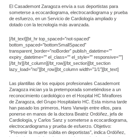
El Casademont Zaragoza envía a sus deportistas para
someterse a ecocardiograma, electrocardiograma y prueba
de esfuerzo, en un Servicio de Cardiología ampliado y
dotado con la tecnología más avanzada.
[/bt_text][bt_hr top_spaced=”not-spaced”
bottom_spaced=”bottomSmallSpaced”
transparent_border=”noBorder” publish_datetime=””
expiry_datetime=”” el_class=”” el_style=”” responsive=””]
[/bt_hr][/bt_column][/bt_row][/bt_section][bt_section
lazy_load=”no”][bt_row][bt_column width=”1/1″][bt_text]
Las plantillas de los equipos profesionales Casademont
Zaragoza inician ya la pretemporada sometiéndose a un
reconocimiento cardiológico en el Hospital HC Miraflores
de Zaragoza, del Grupo Hospitalario HC. Esta misma tarde
han pasado los primeros, Hans Vanwijn entre ellos, para
ponerse en manos de la doctora Beatriz Ordóñez, jefa de
Cardiología, y Carlos Sanz y someterse a ecocardiograma,
electrocardiograma y prueba de esfuerzo. Objetivo:
“Prevenir la muerte súbita en deportistas”, indica Ordóñez,