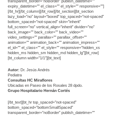
transparent_border=”noBorder” publish_datetime=””
expiry_datetime=”” el_class=”” el_style=”” responsive=””]
[/bt_hr][/bt_column][/bt_row][/bt_section][bt_section
lazy_load=”no” layout=”boxed” top_spaced=”not-spaced”
bottom_spaced=”not-spaced” skin=”inherit”
full_screen=”no” vertical_align=”inherit” divider=”no”
back_image=”” back_color=”” back_video=””
video_settings=”” parallax=”” parallax_offset=””
animation=”” animation_back=”” animation_impress=””
el_id=”” el_class=”” el_style=”” responsive=”hidden_xs
hidden_ms hidden_sm hidden_md hidden_lg”][bt_row]
[bt_column width=”1/1″][bt_text]
Autor:
Dr. Jesús Andrés
Pediatra
Consultas HC Miraflores
Ubicadas en Paseo de los Rosales 28 dpdo.
Grupo Hospitalario Hernán Cortés
[/bt_text][bt_hr top_spaced=”not-spaced”
bottom_spaced=”bottomSmallSpaced”
transparent_border=”noBorder” publish_datetime=””