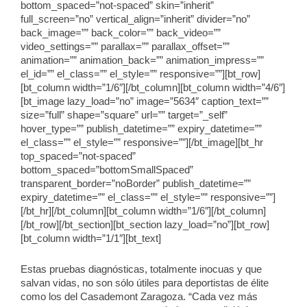
bottom_spaced=”not-spaced” skin=”inherit”
full_screen=”no” vertical_align=”inherit” divider=”no”
back_image=”” back_color=”” back_video=””
video_settings=”” parallax=”” parallax_offset=””
animation=”” animation_back=”” animation_impress=””
el_id=”” el_class=”” el_style=”” responsive=””][bt_row]
[bt_column width=”1/6″][/bt_column][bt_column width=”4/6″]
[bt_image lazy_load=”no” image=”5634″ caption_text=””
size=”full” shape=”square” url=”” target=”_self”
hover_type=”” publish_datetime=”” expiry_datetime=””
el_class=”” el_style=”” responsive=””][/bt_image][bt_hr
top_spaced=”not-spaced”
bottom_spaced=”bottomSmallSpaced”
transparent_border=”noBorder” publish_datetime=””
expiry_datetime=”” el_class=”” el_style=”” responsive=””]
[/bt_hr][/bt_column][bt_column width=”1/6″][/bt_column]
[/bt_row][/bt_section][bt_section lazy_load=”no”][bt_row]
[bt_column width=”1/1″][bt_text]
Estas pruebas diagnósticas, totalmente inocuas y que
salvan vidas, no son sólo útiles para deportistas de élite
como los del Casademont Zaragoza. “Cada vez más