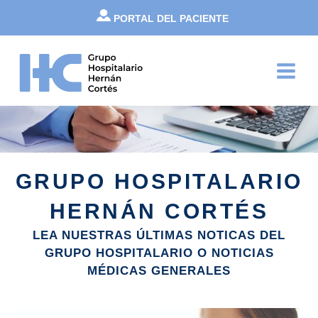
Ir
PORTAL DEL PACIENTE
al
contenido
Main
Menu
GRUPO HOSPITALARIO
HERNÁN CORTÉS
LEA NUESTRAS ÚLTIMAS NOTICAS DEL
GRUPO HOSPITALARIO O NOTICIAS
MÉDICAS GENERALES
Página
Página
Página
Página
Página