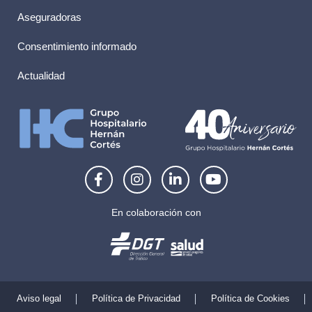
Aseguradoras
Consentimiento informado
Actualidad
F
I
L
Y
a
n
i
o
c
s
n
u
e
t
k
t
En colaboración con
b
a
e
u
o
g
d
b
o
r
i
e
k
a
n
-
m
-
f
i
Aviso legal
Política de Privacidad
Política de Cookies
n