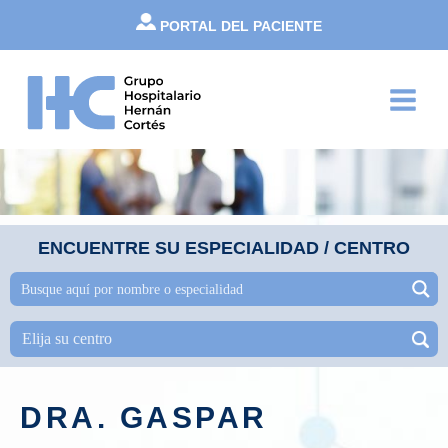
Ir
PORTAL DEL PACIENTE
al
contenido
Main
Menu
ENCUENTRE SU ESPECIALIDAD / CENTRO
DRA. GASPAR