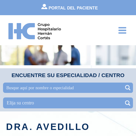
Ir
PORTAL DEL PACIENTE
al
contenido
Main
Menu
ENCUENTRE SU ESPECIALIDAD / CENTRO
DRA. AVEDILLO