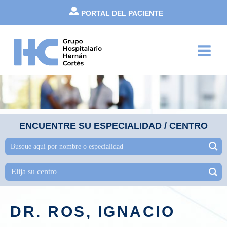
Ir
PORTAL DEL PACIENTE
al
contenido
Main
Menu
ENCUENTRE SU ESPECIALIDAD / CENTRO
DR. ROS, IGNACIO