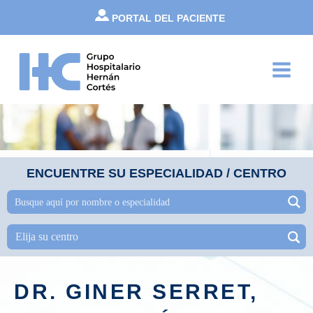
Ir
PORTAL DEL PACIENTE
al
contenido
Main
Menu
ENCUENTRE SU ESPECIALIDAD / CENTRO
DR. GINER SERRET,