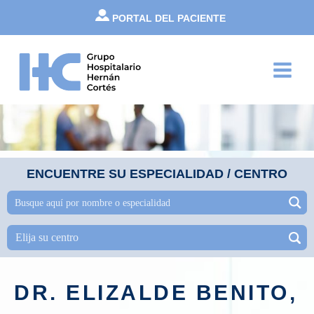
Ir
PORTAL DEL PACIENTE
al
contenido
Main
Menu
ENCUENTRE SU ESPECIALIDAD / CENTRO
DR. ELIZALDE BENITO,