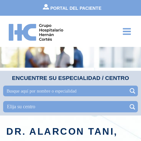
Ir
PORTAL DEL PACIENTE
al
contenido
Main
Menu
ENCUENTRE SU ESPECIALIDAD / CENTRO
DR. ALARCON TANI,