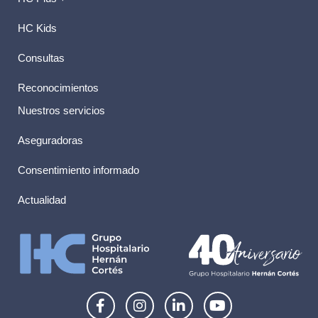
HC Kids
Consultas
Reconocimientos
Nuestros servicios
Aseguradoras
Consentimiento informado
Actualidad
F
I
L
Y
a
n
i
o