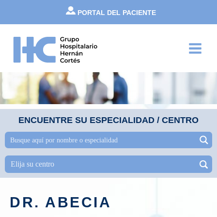
Ir
PORTAL DEL PACIENTE
al
contenido
Main
Menu
ENCUENTRE SU ESPECIALIDAD / CENTRO
DR. ABECIA